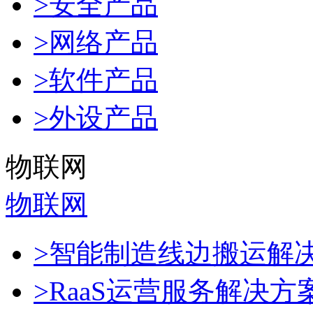
>安全产品
>网络产品
>软件产品
>外设产品
物联网
物联网
>智能制造线边搬运解
>RaaS运营服务解决方