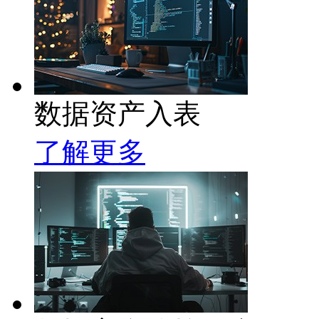
数据资产入表
了解更多