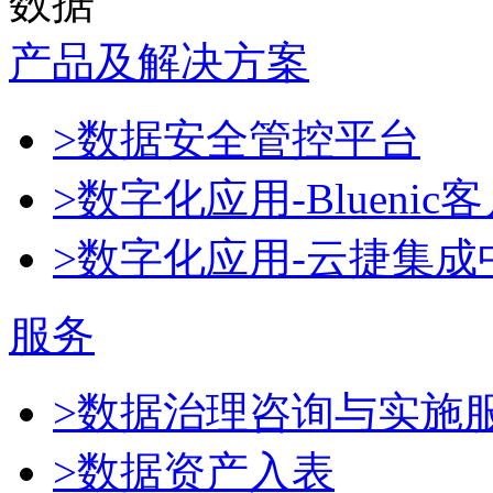
数据
产品及解决方案
>数据安全管控平台
>数字化应用-Blueni
>数字化应用-云捷集成
服务
>数据治理咨询与实施
>数据资产入表