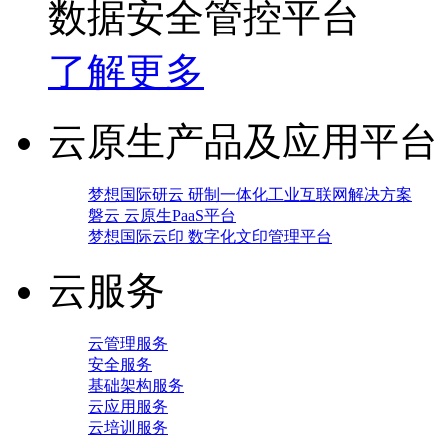
数据安全管控平台
了解更多
云原生产品及应用平台
梦想国际研云 研制一体化工业互联网解决方案
磐云 云原生PaaS平台
梦想国际云印 数字化文印管理平台
云服务
云管理服务
安全服务
基础架构服务
云应用服务
云培训服务