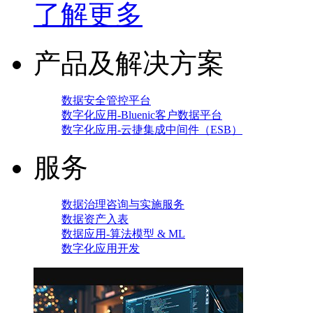
了解更多
产品及解决方案
数据安全管控平台
数字化应用-Bluenic客户数据平台
数字化应用-云捷集成中间件（ESB）
服务
数据治理咨询与实施服务
数据资产入表
数据应用-算法模型 & ML
数字化应用开发