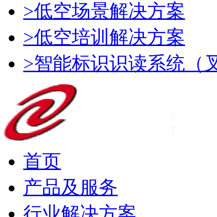
>低空场景解决方案
>低空培训解决方案
>智能标识识读系统（
首页
产品及服务
行业解决方案