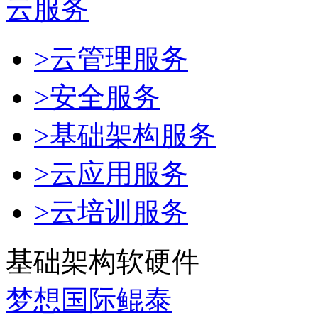
云服务
>云管理服务
>安全服务
>基础架构服务
>云应用服务
>云培训服务
基础架构软硬件
梦想国际鲲泰