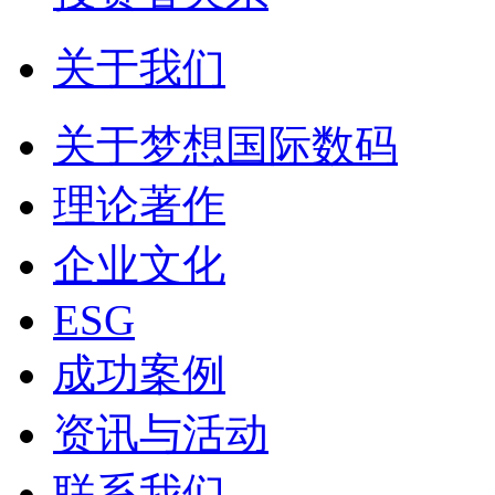
关于我们
关于梦想国际数码
理论著作
企业文化
ESG
成功案例
资讯与活动
联系我们