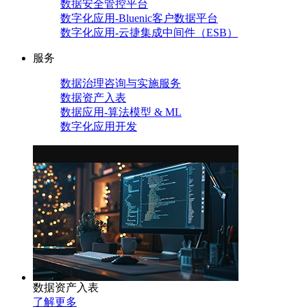
数据安全管控平台
数字化应用-Bluenic客户数据平台
数字化应用-云捷集成中间件（ESB）
服务
数据治理咨询与实施服务
数据资产入表
数据应用-算法模型 & ML
数字化应用开发
数据资产入表
了解更多