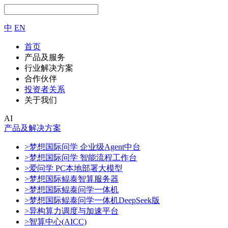
中
EN
首页
产品及服务
行业解决方案
合作伙伴
投资者关系
关于我们
AI
产品及解决方案
>梦想国际问学 企业级Agent中台
>梦想国际问学 智能流程工作台
>爱问学 PC本地部署大模型
>梦想国际鲲泰智算服务器
>梦想国际鲲泰问学一体机
>梦想国际鲲泰问学一体机DeepSeek版
>异构算力调度与加速平台
>智算中心(AICC)