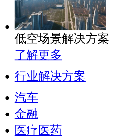
低空场景解决方案
了解更多
行业解决方案
汽车
金融
医疗医药