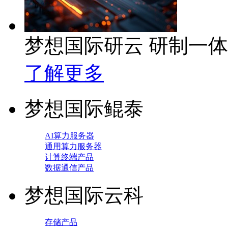
梦想国际研云 研制一
了解更多
梦想国际鲲泰
AI算力服务器
通用算力服务器
计算终端产品
数据通信产品
梦想国际云科
存储产品