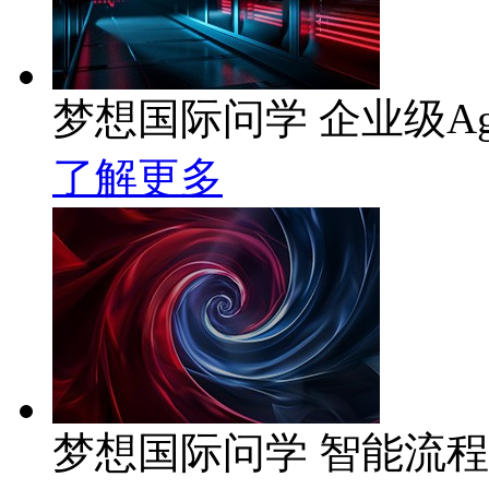
梦想国际问学 企业级Ag
了解更多
梦想国际问学 智能流