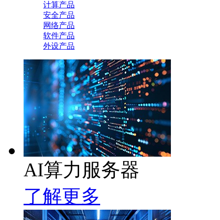
计算产品
安全产品
网络产品
软件产品
外设产品
AI算力服务器
了解更多