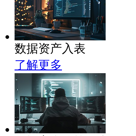
数据资产入表
了解更多