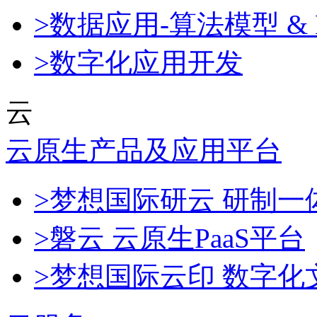
>数据应用-算法模型 & 
>数字化应用开发
云
云原生产品及应用平台
>梦想国际研云 研制
>磐云 云原生PaaS平台
>梦想国际云印 数字化