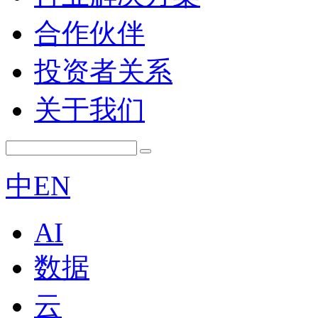
合作伙伴
投资者关系
关于我们
中
EN
AI
数据
云