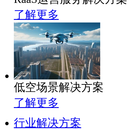
了解更多
低空场景解决方案
了解更多
行业解决方案