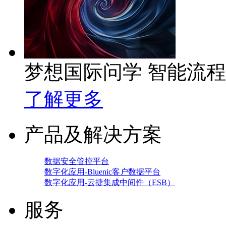
梦想国际问学 智能流
了解更多
产品及解决方案
数据安全管控平台
数字化应用-Bluenic客户数据平台
数字化应用-云捷集成中间件（ESB）
服务