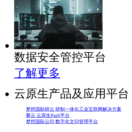
数据安全管控平台
了解更多
云原生产品及应用平台
梦想国际研云 研制一体化工业互联网解决方案
磐云 云原生PaaS平台
梦想国际云印 数字化文印管理平台