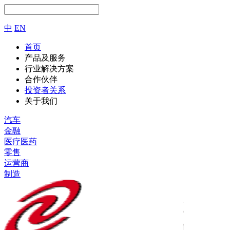
中
EN
首页
产品及服务
行业解决方案
合作伙伴
投资者关系
关于我们
汽车
金融
医疗医药
零售
运营商
制造