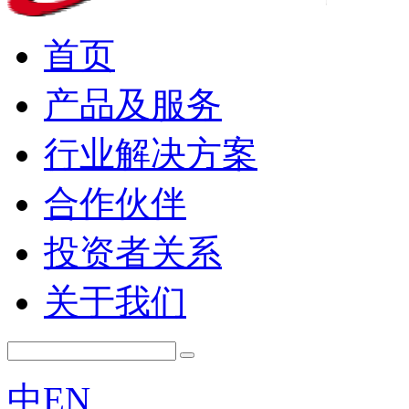
首页
产品及服务
行业解决方案
合作伙伴
投资者关系
关于我们
中
EN