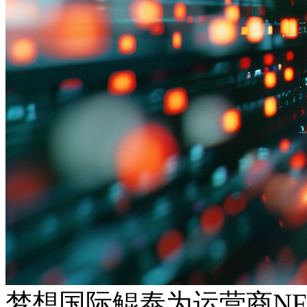
梦想国际鲲泰为运营商N