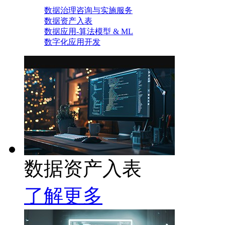
数据治理咨询与实施服务
数据资产入表
数据应用-算法模型 & ML
数字化应用开发
数据资产入表
了解更多