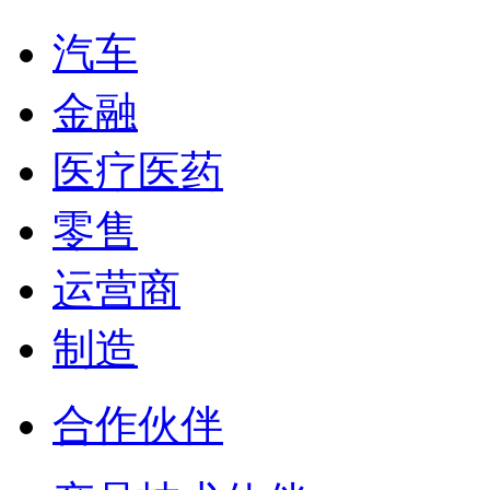
汽车
金融
医疗医药
零售
运营商
制造
合作伙伴