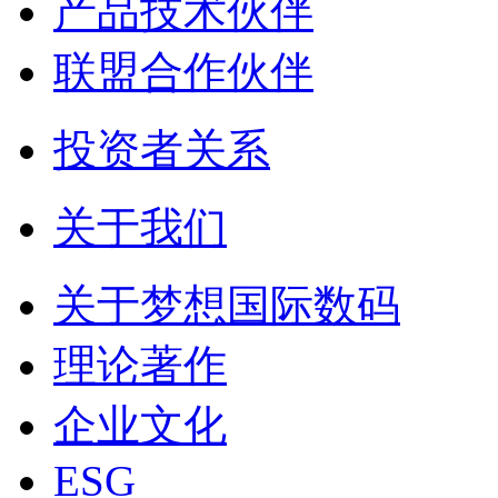
产品技术伙伴
联盟合作伙伴
投资者关系
关于我们
关于梦想国际数码
理论著作
企业文化
ESG